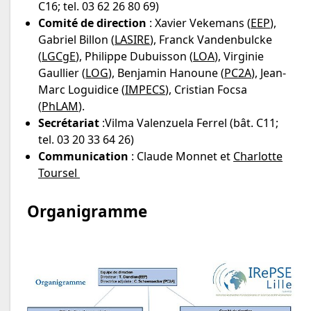
C16; tel. 03 62 26 80 69)
Comité de direction
: Xavier Vekemans (
EEP
),
Gabriel Billon (
LASIRE
), Franck Vandenbulcke
(
LGCgE
), Philippe Dubuisson (
LOA
), Virginie
Gaullier (
LOG
), Benjamin Hanoune (
PC2A
), Jean-
Marc Loguidice (
IMPECS
), Cristian Focsa
(
PhLAM
).
Secrétariat
:Vilma Valenzuela Ferrel (bât. C11;
tel. 03 20 33 64 26)
Communication
: Claude Monnet et
Charlotte
Toursel
Organigramme