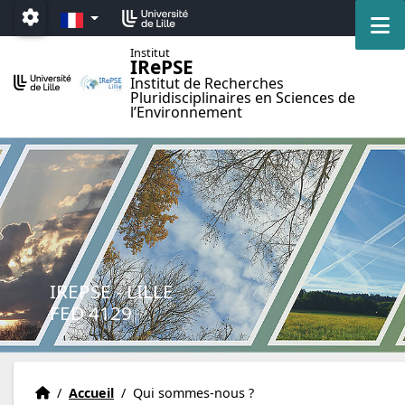
Accéder au menu principal
Accéder au contenu
FR
M
Paramétrage
Institut
IRePSE
Institut de Recherches
Pluridisciplinaires en Sciences de
l’Environnement
IREPSE - LILLE
FED 4129
Accueil
Accueil
/
Accueil
/
Qui sommes-nous ?