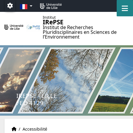
Accéder au menu principal
Accéder au contenu
FR
M
Paramétrage
Institut
IRePSE
Institut de Recherches
Pluridisciplinaires en Sciences de
l’Environnement
IREPSE - LILLE
FED 4129
Accueil
Accueil
/
Accessibilité